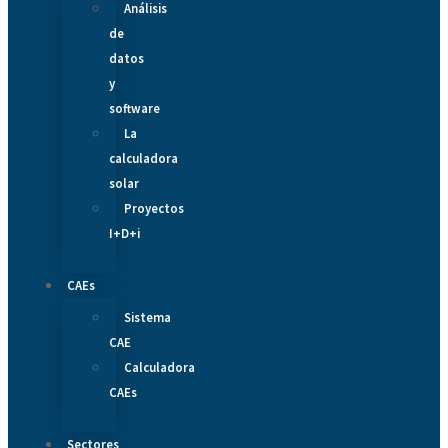
Análisis
de
datos
y
software
La
calculadora
solar
Proyectos
I+D+i
CAEs
Sistema
CAE
Calculadora
CAEs
Sectores