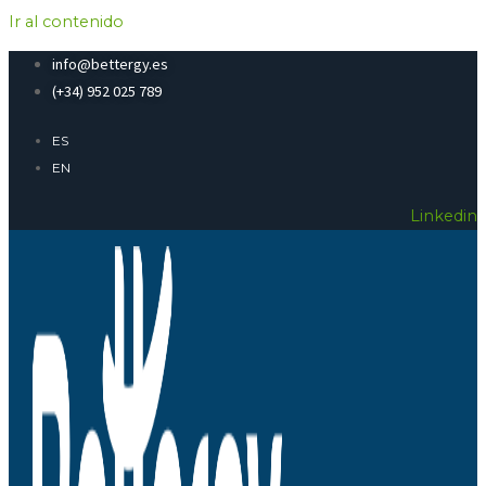
Ir al contenido
info@bettergy.es
(+34) 952 025 789
ES
EN
Linkedin