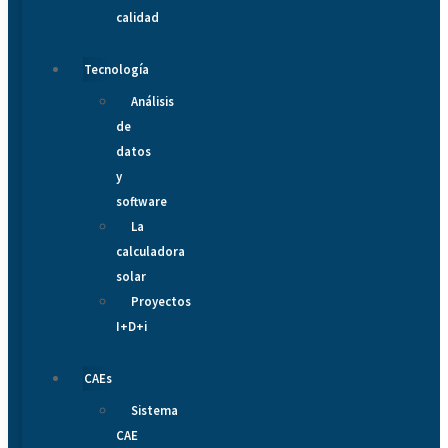
calidad
Tecnología
Análisis
de
datos
y
software
La
calculadora
solar
Proyectos
I+D+i
CAEs
Sistema
CAE