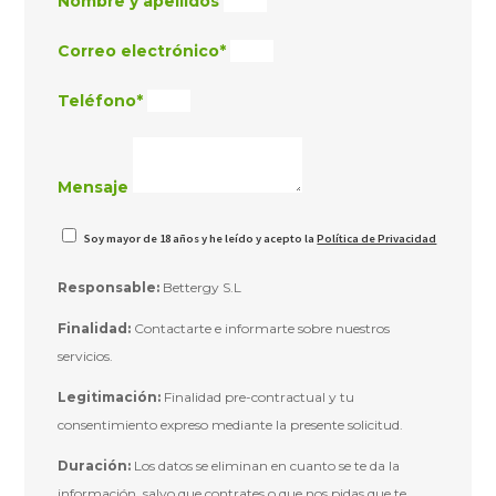
Nombre y apellidos
Correo electrónico*
Teléfono*
Mensaje
Soy mayor de 18 años y he leído y acepto la
Política de Privacidad
Responsable:
Bettergy S.L
Finalidad:
Contactarte e informarte sobre nuestros
servicios.
Legitimación:
Finalidad pre-contractual y tu
consentimiento expreso mediante la presente solicitud.
Duración:
Los datos se eliminan en cuanto se te da la
información, salvo que contrates o que nos pidas que te